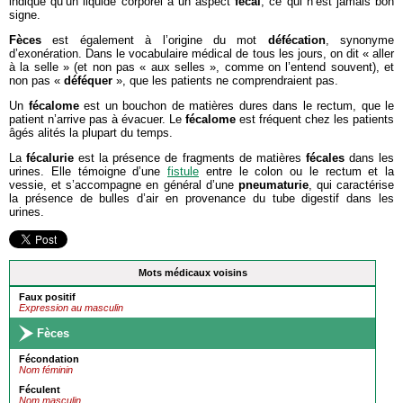
indique qu’un liquide corporel a un aspect
fécal
, ce qui n’est jamais bon
signe.
Fèces
est également à l’origine du mot
défécation
, synonyme
d’exonération. Dans le vocabulaire médical de tous les jours, on dit « aller
à la selle » (et non pas « aux selles », comme on l’entend souvent), et
non pas «
déféquer
», que les patients ne comprendraient pas.
Un
fécalome
est un bouchon de matières dures dans le rectum, que le
patient n’arrive pas à évacuer. Le
fécalome
est fréquent chez les patients
âgés alités la plupart du temps.
La
fécalurie
est la présence de fragments de matières
fécales
dans les
urines. Elle témoigne d’une
fistule
entre le colon ou le rectum et la
vessie, et s’accompagne en général d’une
pneumaturie
, qui caractérise
la présence de bulles d’air en provenance du tube digestif dans les
urines.
Mots médicaux voisins
Faux positif
Expression au masculin
Fèces
Fécondation
Nom féminin
Féculent
Nom masculin