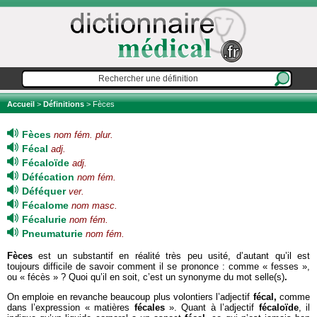
Accueil
>
Définitions
> Fèces
Fèces
nom fém. plur.
Fécal
adj.
Fécaloïde
adj.
Défécation
nom fém.
Déféquer
ver.
Fécalome
nom masc.
Fécalurie
nom fém.
Pneumaturie
nom fém.
Fèces
est un substantif en réalité très peu usité, d’autant qu’il est
toujours difficile de savoir comment il se prononce : comme « fesses »,
ou « fécès » ? Quoi qu’il en soit, c’est un synonyme du mot selle(s)
.
On emploie en revanche beaucoup plus volontiers l’adjectif
fécal,
comme
dans l’expression « matières
fécales
». Quant à l’adjectif
fécaloïde
, il