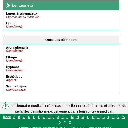
Loi Leonetti
Lupus érythémateux
Expression au masculin
Lymphe
Nom féminin
Quelques définitions
Aromathérapie
Nom féminin
Éthique
Nom féminin
Hypnose
Nom féminin
Esthétique
Adjectif
Sympathique
Nom masculin
dictionnaire-medical.fr n'est pas un dictionnaire généraliste et présente de
ce fait les définitions exclusivement dans leur contexte médical.
Index
-
A
-
B
-
C
-
D
-
E
-
F
-
G
-
H
-
I
-
J
-
K
-
L
-
M
-
N
-
O
-
P
-
Q
-
R
-
S
-
T
-
U
-
V
-
W
-
X
-
Y
-
Z
Copyright
Christian Thomsen
©
2015 - 2026
-
C.G.U.
-
Mentions légales