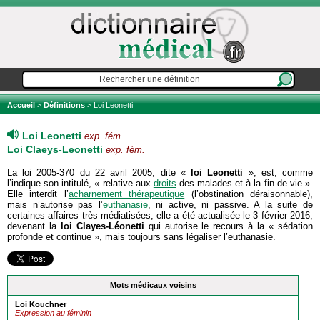
Accueil
>
Définitions
> Loi Leonetti
Loi Leonetti
exp. fém.
Loi Claeys-Leonetti
exp. fém.
La loi 2005-370 du 22 avril 2005, dite «
loi Leonetti
», est, comme
l’indique son intitulé, « relative aux
droits
des malades et à la fin de vie ».
Elle interdit l’
acharnement thérapeutique
(l’obstination déraisonnable),
mais n’autorise pas l’
euthanasie
, ni active, ni passive. A la suite de
certaines affaires très médiatisées, elle a été actualisée le 3 février 2016,
devenant la
loi Clayes-Léonetti
qui autorise le recours à la « sédation
profonde et continue », mais toujours sans légaliser l’euthanasie.
Mots médicaux voisins
Loi Kouchner
Expression au féminin