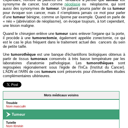
synonyme de cancer, tout comme
néoplasie
ou néoplasme, qui sont
aussi des synonymes de
tumeur
. Un patient pourra parler de sa
tumeur
pour évoquer son cancer, mais il n’emploiera jamais ce mot pour parler
d’une
tumeur
bénigne, comme un lipome par exemple. Quand on parle de
« néo » (abréviation de néoplasme), on évoque toujours, à tort cependant,
une lésion maligne.
Quand le chirurgien enlève une
tumeur
sans enlever l'organe qui la porte,
il procède à une
tumorectomie
, également appelée zonectomie, ce qui
est le cas le plus fréquent dans le traitement actuel des cancers du sein
de petite taille.
Une
tumorothèque
est une banque d'échantillons biologiques obtenus à
partir de tissus
tumoraux
conservés à très basse température par les
laboratoires d'anatomie pathologique. Les
tumorothèques
sont
regroupées régionalement sous l'égide de l'InCa (Institut du Cancer).
L'ADN et l'ARN de ces
tumeurs
sont préservés pour d'éventuelles études
complémentaires ultérieures.
Mots médicaux voisins
Trouble
Nom masculin
Tumeur
Tutelle
Nom féminin