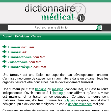
Accueil
>
Définitions
> Tumeur
Tumeur
nom fém.
Tumoral
adj.
Tumorectomie
nom fém.
Zonectomie
nom fém.
Tumorothèque
nom fém.
Une
tumeur
est une lésion correspondant au développement anormal
d’un tissu néoformé de cause non inflammatoire dans un organe. Tous les
organes peuvent être concernés par le développement
tumoral
.
Une t
umeur
peut être
bénigne
ou
maligne
(cancéreuse), et il est toujours
indispensable d’avoir recours à l’
histologie
pour affirmer qu’une
tumeur
est maligne, et la traiter en conséquence. Certaines
tumeurs
sont
malignes d’emblée, d’autres, comme les
polypes
coliques, sont d’abord
bénignes, puis deviennent malignes : c’est la
dégénérescence
maligne.
Cependant, nombre de patients ont tendance à penser que
tumeur
est