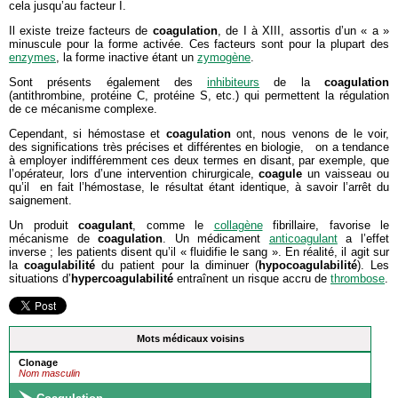
cela jusqu’au facteur I.
Il existe treize facteurs de
coagulation
, de I à XIII, assortis d’un « a »
minuscule pour la forme activée. Ces facteurs sont pour la plupart des
enzymes
, la forme inactive étant un
zymogène
.
Sont présents également des
inhibiteurs
de la
coagulation
(antithrombine, protéine C, protéine S, etc.) qui permettent la régulation
de ce mécanisme complexe.
Cependant, si hémostase et
coagulation
ont, nous venons de le voir,
des significations très précises et différentes en biologie, on a tendance
à employer indifféremment ces deux termes en disant, par exemple, que
l’opérateur, lors d’une intervention chirurgicale,
coagule
un vaisseau ou
qu’il en fait l’hémostase, le résultat étant identique, à savoir l’arrêt du
saignement.
Un produit
coagulant
, comme le
collagène
fibrillaire, favorise le
mécanisme de
coagulation
. Un médicament
anticoagulant
a l’effet
inverse ; les patients disent qu’il « fluidifie le sang ». En réalité, il agit sur
la
coagulabilité
du patient pour la diminuer (
hypocoagulabilité
). Les
situations d’
hypercoagulabilité
entraînent un risque accru de
thrombose
.
Mots médicaux voisins
Clonage
Nom masculin