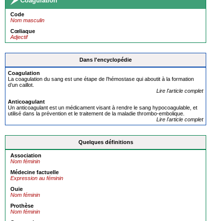
Coagulation
Code
Nom masculin
Cœliaque
Adjectif
Dans l'encyclopédie
Coagulation
La coagulation du sang est une étape de l’hémostase qui aboutit à la formation
d’un caillot.
Lire l'article complet
Anti
coagulant
Un anticoagulant est un médicament visant à rendre le sang hypocoagulable, et
utilisé dans la prévention et le traitement de la maladie thrombo-embolique.
Lire l'article complet
Quelques définitions
Association
Nom féminin
Médecine factuelle
Expression au féminin
Ouïe
Nom féminin
Prothèse
Nom féminin