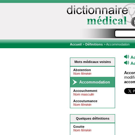
Accueil
>
Définitions
> Accommodation
A
Mots médicaux voisins
A
Abstention
Acco
Nom féminin
modifi
acco
Accommodation
Accouchement
Nom masculin
Accoutumance
Nom féminin
Quelques définitions
Goutte
Nom féminin