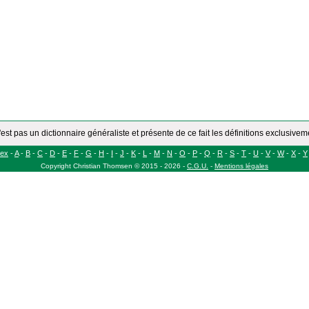
'est pas un dictionnaire généraliste et présente de ce fait les définitions exclusive
dex
-
A
-
B
-
C
-
D
-
E
-
F
-
G
-
H
-
I
-
J
-
K
-
L
-
M
-
N
-
O
-
P
-
Q
-
R
-
S
-
T
-
U
-
V
-
W
-
X
-
Y
Copyright
Christian Thomsen
©
2015 - 2026
-
C.G.U.
-
Mentions légales