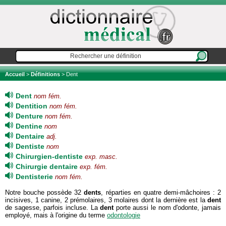
Accueil
>
Définitions
> Dent
Dent
nom fém.
Dentition
nom fém.
Denture
nom fém.
Dentine
nom
Dentaire
adj.
Dentiste
nom
Chirurgien-dentiste
exp. masc.
Chirurgie dentaire
exp. fém.
Dentisterie
nom fém.
Notre bouche possède 32
dents
, réparties en quatre demi-mâchoires : 2
incisives, 1 canine, 2 prémolaires, 3 molaires dont la dernière est la
dent
de sagesse, parfois incluse. La
dent
porte aussi le nom d'odonte, jamais
employé, mais à l'origine du terme
odontologie