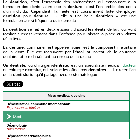
La
dentition
, c’est l’ensemble des phénomènes qui concourent à la
formation des dents, alors que la
denture
, c’est l’ensemble des dents
d’un individu. Cependant, la faute est couramment faite d’employer
dentition
pour
denture
: « elle a une belle
dentition
» est une
formulation aussi fréquente qu’incorrecte.
La
dentition
se fait en deux étapes : d’abord les
dents
de lait, qui vont
tomber successivement dans l’enfance pour laisser la place aux
dents
définitives.
La
dentine
, communément appelée ivoire, est le composant majoritaire
de la
dent
. Elle est recouverte par l’émail au niveau de la couronne
dentaire, et par du cément au niveau de la racine.
Un
dentiste
, ou chirurgien-
dentiste
, est un spécialiste médical,
docteur
en chirurgie
dentaire
, qui soigne les affections
dentaires
. Il exerce l’art
de la
dentisterie
, qu’il partage avec le stomatologue.
Mots médicaux voisins
Dénomination commune internationale
Expression au féminin
Dent
Déontologie
Nom féminin
Dépassement d'honoraires