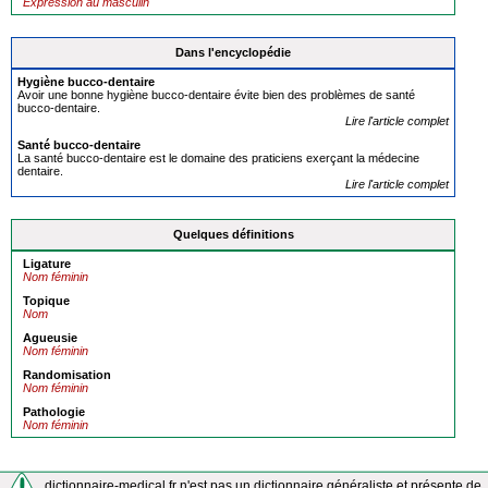
Expression au masculin
Dans l'encyclopédie
Hygiène bucco-
dent
aire
Avoir une bonne hygiène bucco-dentaire évite bien des problèmes de santé
bucco-dentaire.
Lire l'article complet
Santé bucco-
dent
aire
La santé bucco-dentaire est le domaine des praticiens exerçant la médecine
dentaire.
Lire l'article complet
Quelques définitions
Ligature
Nom féminin
Topique
Nom
Agueusie
Nom féminin
Randomisation
Nom féminin
Pathologie
Nom féminin
dictionnaire-medical.fr n'est pas un dictionnaire généraliste et présente de