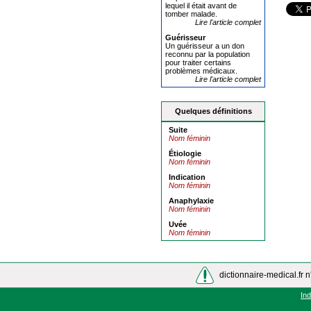
lequel il était avant de
tomber malade.
Lire l'article complet
Guéris
seur
Un guérisseur a un don
reconnu par la population
pour traiter certains
problèmes médicaux.
Lire l'article complet
Quelques définitions
Suite
Nom féminin
Étiologie
Nom féminin
Indication
Nom féminin
Anaphylaxie
Nom féminin
Uvée
Nom féminin
dictionnaire-medical.fr n
In