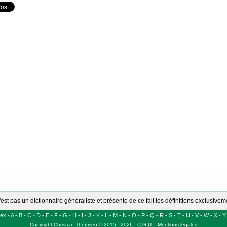
'est pas un dictionnaire généraliste et présente de ce fait les définitions exclusive
dex
-
A
-
B
-
C
-
D
-
E
-
F
-
G
-
H
-
I
-
J
-
K
-
L
-
M
-
N
-
O
-
P
-
Q
-
R
-
S
-
T
-
U
-
V
-
W
-
X
-
Y
Copyright
Christian Thomsen
©
2015 - 2026
-
C.G.U.
-
Mentions légales