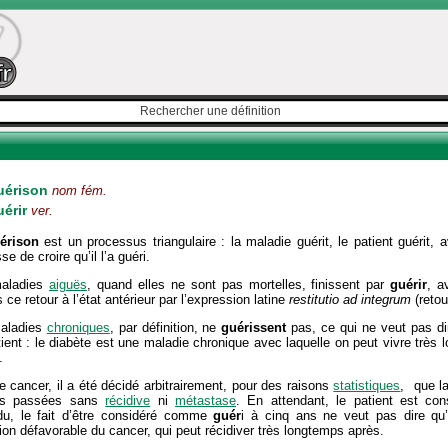
uérison
nom fém.
uérir
ver.
érison
est un processus triangulaire : la maladie guérit, le patient guérit,
sse de croire qu’il l’a guéri.
aladies
aiguës
, quand elles ne sont pas mortelles, finissent par
guérir
, a
s ce retour à l’état antérieur par l’expression latine
restitutio ad integrum
(retour
aladies
chroniques
, par définition, ne
guérissent
pas, ce qui ne veut pas dire
ient : le diabète est une maladie chronique avec laquelle on peut vivre très
.
e cancer, il a été décidé arbitrairement, pour des raisons
statistiques
, que l
es passées sans
récidive
ni
métastase
. En attendant, le patient est 
du, le fait d’être considéré comme
guér
i à cinq ans ne veut pas dire qu’
ion défavorable du cancer, qui peut récidiver très longtemps après.