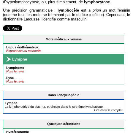
d'hyperlymphocytose, ou, plus simplement, de
lymphocytose
.
Une précision grammaticale :
lymphocèle
est
a priori
un mot féminin
(comme tous les mots se terminant par le suffixe « cèle »). Cependant, le
dictionnaire Larousse l’identifie comme masculin!
Mots médicaux voisins
Lupus érythémateux
Expression au masculin
Lymphe
Lymphome
Nom féminin
Lyse
Nom féminin
Dans l'encyclopédie
Lymphe
La lymphe dérive du plasma, et circule dans le système lymphatique.
Lire l'article complet
Quelques définitions
Hystérectomie