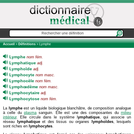
Accueil
>
Définitions
> Lymphe
Lymphe
nom fém.
Lymphatique
adj.
Lymphoïde
adj.
Lymphocyte
nom masc.
Lymphocèle
nom fém.
Lymphœdème
nom masc.
Lymphocytaire
adj.
Lymphocytose
nom fém.
La
lymphe
est un liquide biologique blanchâtre, de composition analogue
à celle du
plasma
sanguin. Elle est une des composantes du
milieu
intérieur
. Elle circule dans le système l
ymphatique
, qui associe un
réseau
lymphatique
et des tissus ou organes
lymphoïdes
, lesquels
sont riches en
lymphocytes
.