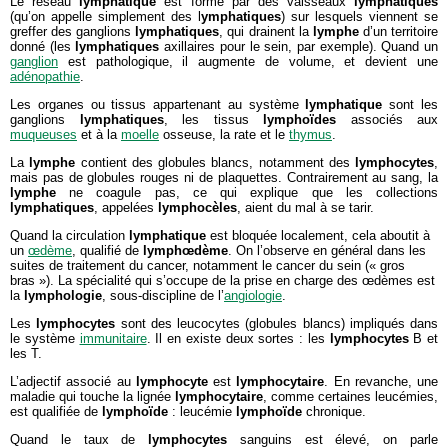
Le réseau
lymphatique
est formé par des vaisseaux
lymphatiques
(qu’on appelle simplement des l
ymphatiques
) sur lesquels viennent se
greffer des ganglions
lymphatiques
, qui drainent la
lymphe
d’un territoire
donné (les
lymphatiques
axillaires pour le sein, par exemple). Quand un
ganglion
est pathologique, il augmente de volume, et devient une
adénopathie
.
Les organes ou tissus appartenant au système
lymphatique
sont les
ganglions
lymphatiques
, les tissus
lymphoïdes
associés aux
muqueuses
et à la
moelle
osseuse, la rate et le
thymus
.
La
lymphe
contient des globules blancs, notamment des
lymphocytes
,
mais pas de globules rouges ni de plaquettes. Contrairement au sang, la
lymphe
ne coagule pas, ce qui explique que les collections
lymphatiques
, appelées
lymphocèles
, aient du mal à se tarir.
Quand la circulation
lymphatique
est bloquée localement, cela aboutit à
un
œdème
, qualifié de
lymphœdème
. On l’observe en général dans les
suites de traitement du cancer, notamment le cancer du sein (« gros
bras »). La spécialité qui s’occupe de la prise en charge des œdèmes est
la
lymphologie
, sous-discipline de l’
angiologie
.
Les
lymphocytes
sont des leucocytes (globules blancs) impliqués dans
le système
immunitaire
. Il en existe deux sortes : les
lymphocytes
B et
les T.
L’adjectif associé au
lymphocyte
est
lymphocytaire
. En revanche, une
maladie qui touche la lignée
lymphocytaire
, comme certaines leucémies,
est qualifiée de
lymphoïde
: leucémie
lymphoïde
chronique.
Quand le taux de
lymphocytes
sanguins est élevé, on parle