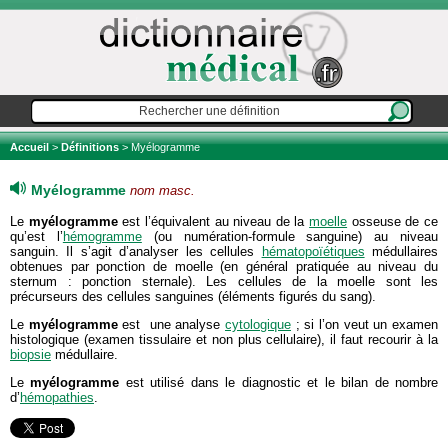
Accueil
>
Définitions
> Myélogramme
Myélogramme
nom masc.
Le
myélogramme
est l’équivalent au niveau de la
moelle
osseuse de ce
qu’est l’
hémogramme
(ou numération-formule sanguine) au niveau
sanguin. Il s’agit d’analyser les cellules
hématopoïétiques
médullaires
obtenues par ponction de moelle (en général pratiquée au niveau du
sternum : ponction sternale). Les cellules de la moelle sont les
précurseurs des cellules sanguines (éléments figurés du sang).
Le
myélogramme
est une analyse
cytologique
; si l’on veut un examen
histologique (examen tissulaire et non plus cellulaire), il faut recourir à la
biopsie
médullaire.
Le
myélogramme
est utilisé dans le diagnostic et le bilan de nombre
d’
hémopathies
.