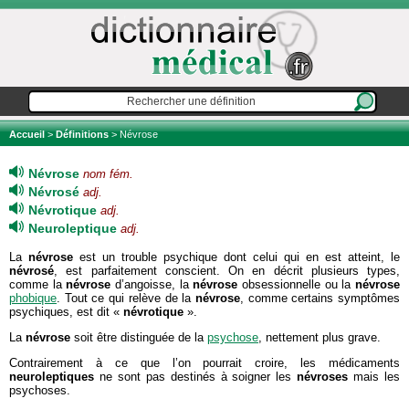
Accueil
>
Définitions
> Névrose
Névrose
nom fém.
Névrosé
adj.
Névrotique
adj.
Neuroleptique
adj.
La
névrose
est un trouble psychique dont celui qui en est atteint, le
névrosé
, est parfaitement conscient. On en décrit plusieurs types,
comme la
névrose
d’angoisse, la
névrose
obsessionnelle ou la
névrose
phobique
. Tout ce qui relève de la
névrose
, comme certains symptômes
psychiques, est dit «
névrotique
».
La
névrose
soit être distinguée de la
psychose
, nettement plus grave.
Contrairement à ce que l’on pourrait croire, les médicaments
neuroleptiques
ne sont pas destinés à soigner les
névroses
mais les
psychoses.