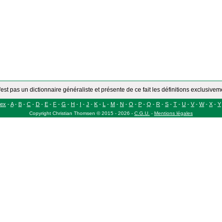
'est pas un dictionnaire généraliste et présente de ce fait les définitions exclusive
dex
-
A
-
B
-
C
-
D
-
E
-
F
-
G
-
H
-
I
-
J
-
K
-
L
-
M
-
N
-
O
-
P
-
Q
-
R
-
S
-
T
-
U
-
V
-
W
-
X
-
Y
Copyright
Christian Thomsen
©
2015 - 2026
-
C.G.U.
-
Mentions légales