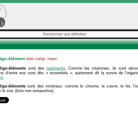
ligo-élément
nom comp. masc.
ligo-éléments
sont des
nutriments
. Comme les vitamines, ils sont néces
ins d’entre eux sont dits « essentiels », autrement dit la survie de l’org
ce
.
ligo-éléments
sont des minéraux, comme le chrome, le cuivre, le fer, l’i
 le zinc (liste non exhaustive).