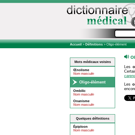
Accueil
>
Définitions
> Oligo-élément
O
Mots médicaux voisins
Les
o
Œnolisme
Certa
Nom masculin
caren
Oligo-élément
Les
o
encore
Ombilic
Nom masculin
Onanisme
Nom masculin
Quelques définitions
Épiploon
Nom masculin