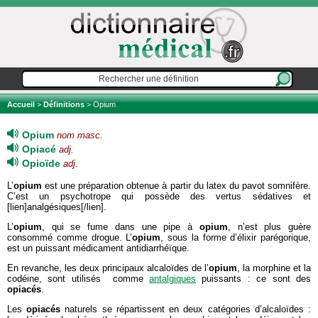
Accueil
>
Définitions
> Opium
Opium
nom masc.
Opiacé
adj.
Opioïde
adj.
L’
opium
est une préparation obtenue à partir du latex du pavot somnifère.
C’est un psychotrope qui possède des vertus sédatives et
[lien]analgésiques[/lien].
L’
opium
, qui se fume dans une pipe à
opium
, n’est plus guère
consommé comme drogue. L’
opium
, sous la forme d’élixir parégorique,
est un puissant médicament antidiarrhéïque.
En revanche, les deux principaux alcaloïdes de l’
opium
, la morphine et la
codéine, sont utilisés comme
antalgiques
puissants : ce sont des
opiacés
.
Les
opiacés
naturels se répartissent en deux catégories d’alcaloïdes :