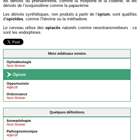
les dérivés du phénanthrène, comme la morphine et la codéine, et les
dérivés de l’isoquinoléine comme la papavérine.
Les dérivés synthétiques, non produits à partir de l’
opium
, sont qualifiés
d’
opioïdes
, comme l’héroïne ou la méthadone.
Le cerveau utilise des
opiacés
naturels comme neurotransmetteurs : ce
sont les endorphines.
Mots médicaux voisins
Ophtalmologie
Nom féminin
Opium
Opportuniste
Adjectif
Ordonnance
Nom féminin
Quelques définitions
Aromathérapie
Nom féminin
Pathognomonique
Adjectif