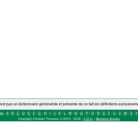
'est pas un dictionnaire généraliste et présente de ce fait les définitions exclusive
dex
-
A
-
B
-
C
-
D
-
E
-
F
-
G
-
H
-
I
-
J
-
K
-
L
-
M
-
N
-
O
-
P
-
Q
-
R
-
S
-
T
-
U
-
V
-
W
-
X
-
Y
Copyright
Christian Thomsen
©
2015 - 2026
-
C.G.U.
-
Mentions légales