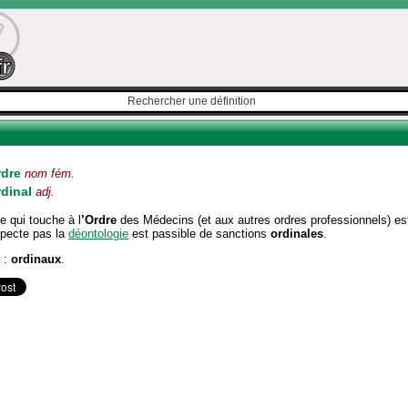
rdre
nom fém.
rdinal
adj.
e qui touche à l
’Ordre
des Médecins (et aux autres ordres professionnels) est 
specte pas la
déontologie
est passible de sanctions
ordinales
.
l :
ordinaux
.