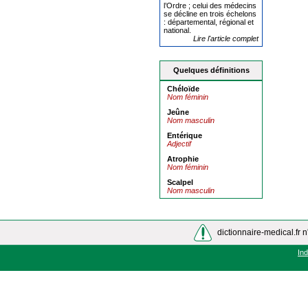
l’Ordre ; celui des médecins
se décline en trois échelons
: départemental, régional et
national.
Lire l'article complet
Quelques définitions
Chéloïde
Nom féminin
Jeûne
Nom masculin
Entérique
Adjectif
Atrophie
Nom féminin
Scalpel
Nom masculin
dictionnaire-medical.fr n
In