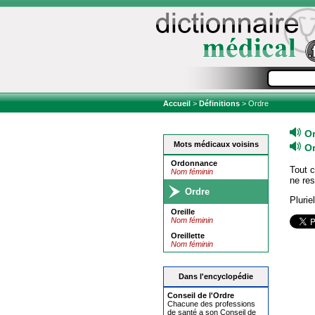
Accueil
>
Définitions
> Ordre
O
Mots médicaux voisins
O
Ordonnance
Tout c
Nom féminin
ne re
Ordre
Plurie
Oreille
Nom féminin
Oreillette
Nom féminin
Dans l'encyclopédie
Conseil de l'
Ordre
Chacune des professions
de santé a son Conseil de