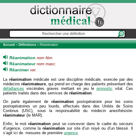
Accueil
>
Définitions
> Réanimation
Réanimation
nom fém.
Réanimateur
nom masc.
Réanimer
ver.
La
réanimation
médicale est une discipline médicale, exercée par des
médecins
réanimateurs
, qui prend en charge des patients présentant des
défaillances
viscérales graves mettant en jeu le
pronostic
vital. Ces
patients traités dans des services de
réanimation
.
On parle également de
réanimation
postopératoire pour les soins
postopératoires un peu lourds, effectués dans des Unités de Soins
Continus (USC), sous la responsabilité du médecin anesthésiste-
réanimateu
r (le MAR).
Enfin, le mot
réanimation
peut se concevoir dans le cadre du secours
d’urgence, comme la
réanimation
sur site d’un noyé ou d’un blessé. Il
s’agit ici de mesures de première
urgence
.