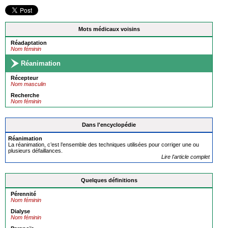
Mots médicaux voisins
Réadaptation
Nom féminin
Réanimation
Récepteur
Nom masculin
Recherche
Nom féminin
Dans l'encyclopédie
Réanimation
La réanimation, c’est l’ensemble des techniques utilisées pour corriger une ou
plusieurs défaillances.
Lire l'article complet
Quelques définitions
Pérennité
Nom féminin
Dialyse
Nom féminin