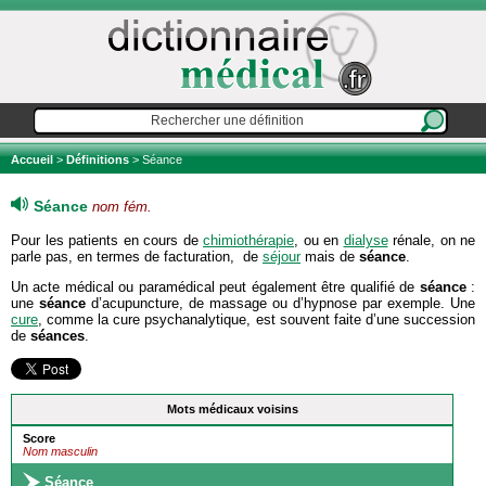
Accueil
>
Définitions
> Séance
Séance
nom fém.
Pour les patients en cours de
chimiothérapie
, ou en
dialyse
rénale, on ne
parle pas, en termes de facturation, de
séjour
mais de
séance
.
Un acte médical ou paramédical peut également être qualifié de
séance
:
une
séance
d’acupuncture, de massage ou d’hypnose par exemple. Une
cure
, comme la cure psychanalytique, est souvent faite d’une succession
de
séances
.
Mots médicaux voisins
Score
Nom masculin
Séance