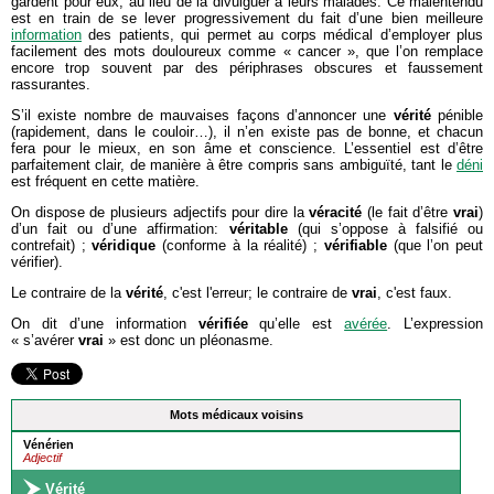
gardent pour eux, au lieu de la divulguer à leurs malades. Ce malentendu
est en train de se lever progressivement du fait d’une bien meilleure
information
des patients, qui permet au corps médical d’employer plus
facilement des mots douloureux comme « cancer », que l’on remplace
encore trop souvent par des périphrases obscures et faussement
rassurantes.
S’il existe nombre de mauvaises façons d’annoncer une
vérité
pénible
(rapidement, dans le couloir…), il n’en existe pas de bonne, et chacun
fera pour le mieux, en son âme et conscience. L’essentiel est d’être
parfaitement clair, de manière à être compris sans ambiguïté, tant le
déni
est fréquent en cette matière.
On dispose de plusieurs adjectifs pour dire la
véracité
(le fait d’être
vrai
)
d’un fait ou d’une affirmation:
véritable
(qui s’oppose à falsifié ou
contrefait) ;
véridique
(conforme à la réalité) ;
vérifiable
(que l’on peut
vérifier).
Le contraire de la
vérité
, c'est l'erreur; le contraire de
vrai
, c'est faux.
On dit d’une information
vérifiée
qu’elle est
avérée
. L’expression
« s’avérer
vrai
» est donc un pléonasme.
Mots médicaux voisins
Vénérien
Adjectif
Vérité