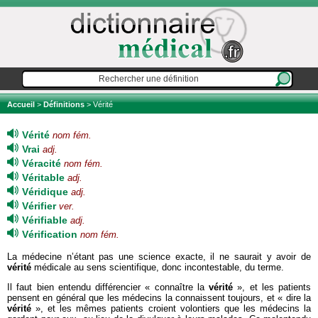
Accueil
>
Définitions
> Vérité
Vérité
nom fém.
Vrai
adj.
Véracité
nom fém.
Véritable
adj.
Véridique
adj.
Vérifier
ver.
Vérifiable
adj.
Vérification
nom fém.
La médecine n’étant pas une science exacte, il ne saurait y avoir de
vérité
médicale au sens scientifique, donc incontestable, du terme.
Il faut bien entendu différencier « connaître la
vérité
», et les patients
pensent en général que les médecins la connaissent toujours, et « dire la
vérité
», et les mêmes patients croient volontiers que les médecins la