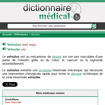
Accueil
>
Définitions
> Volvulus
Volvulus
nom masc.
Volvuler
ver.
Le
volvulus
est un mécanisme de
torsion
sur son axe vasculaire d’une
partie de l’intestin grêle ou du colon, le caecum ou le sigmoïde
essentiellement.
Le
volvulus
entraîne une
occlusion
intestinale mécanique, qui nécessite
une intervention chirurgicale rapide pour éviter la
nécrose
ischémique de
la zone intestinale
volvulée
.
Mots médicaux voisins
Urothélium
Nom masculin