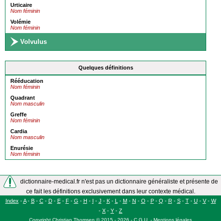
Urticaire
Nom féminin
Volémie
Nom féminin
Volvulus
Quelques définitions
Rééducation
Nom féminin
Quadrant
Nom masculin
Greffe
Nom féminin
Cardia
Nom masculin
Enurésie
Nom féminin
dictionnaire-medical.fr n'est pas un dictionnaire généraliste et présente de
ce fait les définitions exclusivement dans leur contexte médical.
Index
-
A
-
B
-
C
-
D
-
E
-
F
-
G
-
H
-
I
-
J
-
K
-
L
-
M
-
N
-
O
-
P
-
Q
-
R
-
S
-
T
-
U
-
V
-
W
-
X
-
Y
-
Z
Copyright
Christian Thomsen
©
2015 - 2026
-
C.G.U.
-
Mentions légales