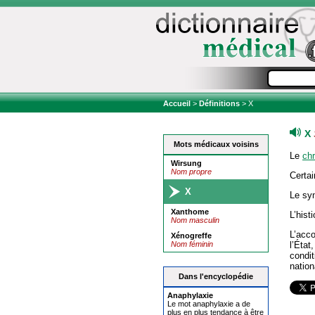
Accueil
>
Définitions
> X
X
Mots médicaux voisins
Le
ch
Wirsung
Nom propre
Certa
X
Le sy
Xanthome
L’hist
Nom masculin
L’ac
Xénogreffe
Nom féminin
l’État
condit
nation
Dans l'encyclopédie
Anaphyla
x
ie
Le mot anaphylaxie a de
plus en plus tendance à être