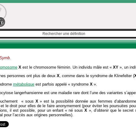
Symb.
romosome
X
est le chromosome féminin. Un individu mâle est «
XY
», un ind
ines personnes ont plus de deux
X
, comme dans le syndrome de Klinefelter (
ndrome
métabolique
est parfois appelé « syndrome
X
».
iocytose langerhansienne est une maladie rare dont l’une des variantes s’appe
couchement « sous
X
» est la possibilité donnée aux femmes d’abandonne
, et le droit pour elles de le faire anonymement (pour éviter les poursuites p
ions, il est possible, pour un enfant « né sous
X
», d’obtenir que le secret 
al pour l’accès aux origines personnelles).