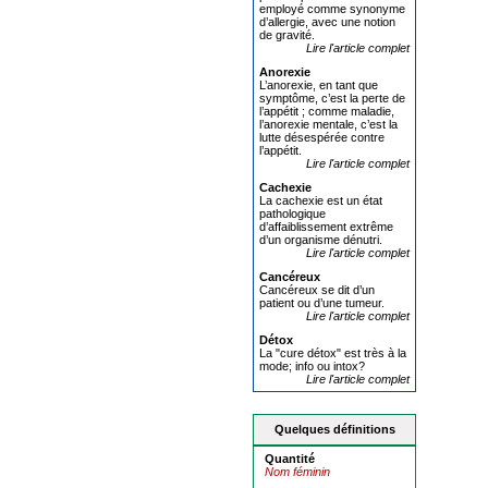
employé comme synonyme
d’allergie, avec une notion
de gravité.
Lire l'article complet
Anore
x
ie
L’anorexie, en tant que
symptôme, c’est la perte de
l’appétit ; comme maladie,
l’anorexie mentale, c’est la
lutte désespérée contre
l’appétit.
Lire l'article complet
Cache
x
ie
La cachexie est un état
pathologique
d’affaiblissement extrême
d’un organisme dénutri.
Lire l'article complet
Cancéreu
x
Cancéreux se dit d’un
patient ou d’une tumeur.
Lire l'article complet
Déto
x
La "cure détox" est très à la
mode; info ou intox?
Lire l'article complet
Quelques définitions
Quantité
Nom féminin