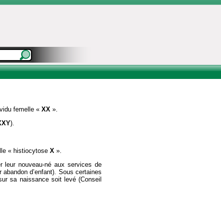
ividu femelle «
XX
».
XXY
).
lle « histiocytose
X
».
r leur nouveau-né aux services de
our abandon d’enfant). Sous certaines
sur sa naissance soit levé (Conseil