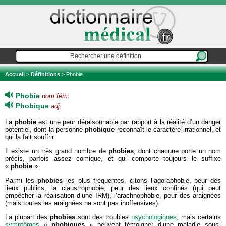
Accueil
>
Définitions
> Phobie
Phobie
nom fém.
Phobique
adj.
La
phobie
est une peur déraisonnable par rapport à la réalité d’un danger
potentiel, dont la personne
phobique
reconnaît le caractère irrationnel, et
qui la fait souffrir.
Il existe un très grand nombre de
phobies
, dont chacune porte un nom
précis, parfois assez comique, et qui comporte toujours le suffixe
«
phobie
».
Parmi les
phobies
les plus fréquentes, citons l’agoraphobie, peur des
lieux publics, la claustrophobie, peur des lieux confinés (qui peut
empêcher la réalisation d’une IRM), l’arachnophobie, peur des araignées
(mais toutes les araignées ne sont pas inoffensives).
La plupart des
phobies
sont des troubles
psychologiques
, mais certains
symptômes
«
phobiques
» peuvent témoigner d’une maladie sous-