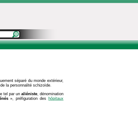
quement séparé du monde extérieur,
de la personnalité schizoïde.
e tel par un
aliéniste
, dénomination
iénés
», préfiguration des
hôpitaux