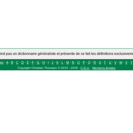
'est pas un dictionnaire généraliste et présente de ce fait les définitions exclusive
dex
-
A
-
B
-
C
-
D
-
E
-
F
-
G
-
H
-
I
-
J
-
K
-
L
-
M
-
N
-
O
-
P
-
Q
-
R
-
S
-
T
-
U
-
V
-
W
-
X
-
Y
Copyright
Christian Thomsen
©
2015 - 2026
-
C.G.U.
-
Mentions légales