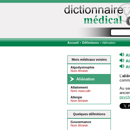
Accueil
>
Définitions
> Aliénation
Al
Mots médicaux voisins
Al
Al
Algodystrophie
Nom féminin
L’
alié
Aliénation
comme 
Allaitement
Au sen
Nom masculin
anci
psychi
Allergie
Nom féminin
Quelques définitions
Gouvernance
Nom féminin