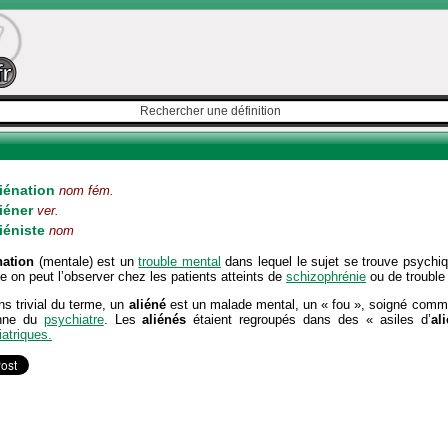
iénation
nom fém.
iéner
ver.
iéniste
nom
nation
(mentale) est un
trouble mental
dans lequel le sujet se trouve psychi
on peut l’observer chez les patients atteints de
schizophrénie
ou de trouble 
s trivial du terme, un
aliéné
est un malade mental, un « fou », soigné comm
enne du
psychiatre
. Les
aliénés
étaient regroupés dans des « asiles d’
al
atriques.