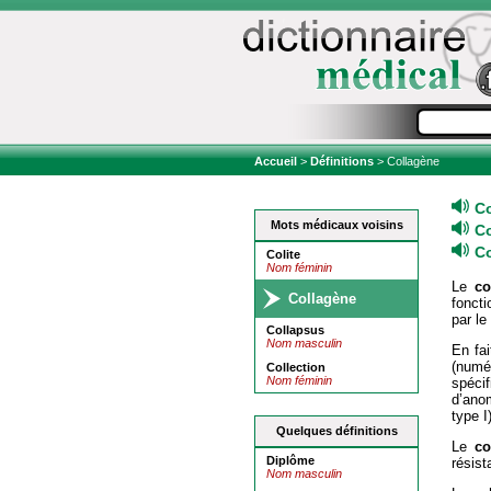
Accueil
>
Définitions
> Collagène
C
Mots médicaux voisins
C
C
Colite
Nom féminin
Le
co
Collagène
foncti
par le
Collapsus
Nom masculin
En fai
(numé
Collection
Nom féminin
spécif
d’anom
type I)
Quelques définitions
Le
co
Diplôme
résist
Nom masculin