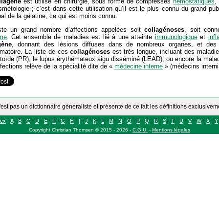
llagène
est utilisé en chirurgie, sous forme de compresses
hémostatiques
,
métologie ; c’est dans cette utilisation qu’il est le plus connu du grand publi
pal de la gélatine, ce qui est moins connu.
iste un grand nombre d’affections appelées soit
collagénoses
, soit conn
me
. Cet ensemble de maladies est lié à une atteinte
immunologique
et
inf
gène
, donnant des lésions diffuses dans de nombreux organes, et des p
matoire. La liste de ces
collagénoses
est très longue, incluant des maladie
oïde (PR), le lupus érythémateux aigu disséminé (LEAD), ou encore la malad
fections relève de la spécialité dite de «
médecine interne
» (médecins interni
'est pas un dictionnaire généraliste et présente de ce fait les définitions exclusive
dex
-
A
-
B
-
C
-
D
-
E
-
F
-
G
-
H
-
I
-
J
-
K
-
L
-
M
-
N
-
O
-
P
-
Q
-
R
-
S
-
T
-
U
-
V
-
W
-
X
-
Y
Copyright
Christian Thomsen
©
2015 - 2026
-
C.G.U.
-
Mentions légales