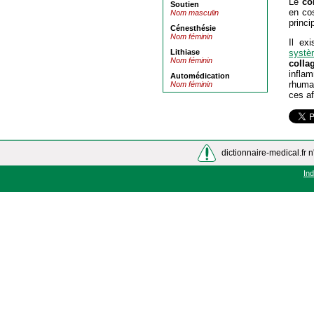
Le
co
Soutien
en cos
Nom masculin
princi
Cénesthésie
Nom féminin
Il ex
Lithiase
systè
Nom féminin
colla
inflam
Automédication
rhumat
Nom féminin
ces af
dictionnaire-medical.fr n
In