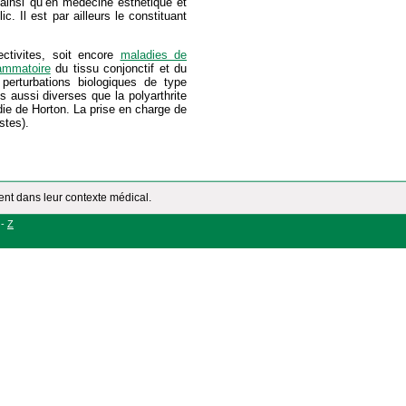
 ainsi qu’en médecine esthétique et
c. Il est par ailleurs le constituant
ectivites, soit encore
maladies de
lammatoire
du tissu conjonctif et du
erturbations biologiques de type
s aussi diverses que la polyarthrite
ie de Horton. La prise en charge de
stes).
ment dans leur contexte médical.
-
Z