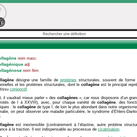
ollagène
nom masc.
ollagénique
adj.
ollagénose
nom fém.
llagène
désigne une famille de
protéines
structurales, souvent de form
onnelles et les protéines structurales, dont le
collagène
est le principal repr
 tissu
conjonctif
.
t, il vaudrait mieux parler « des
collagènes
», car nous disposons d’un gr
rotés de I à XXVIII), avec, pour chaque variété de
collagène
, des fonct
iques : le
collagène
de type I, de loin le plus abondant dans notre organisme,
alie, on peut observer une maladie particulière, le syndrome d’Ehlers-Danlo
.
llagène
est inextensible (contrairement à l’élastine, autre protéine struct
ance à la traction. Il est indispensable au processus de
cicatrisation
.