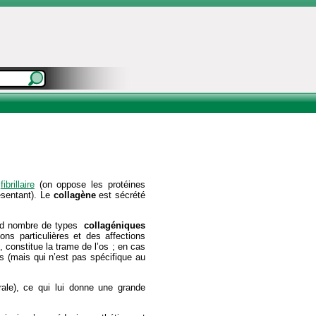
e
fibrillaire
(on oppose les protéines
ésentant). Le
collagène
est sécrété
and nombre de types
collagéniques
ions particulières et des affections
 constitue la trame de l’os ; en cas
s (mais qui n’est pas spécifique au
urale), ce qui lui donne une grande