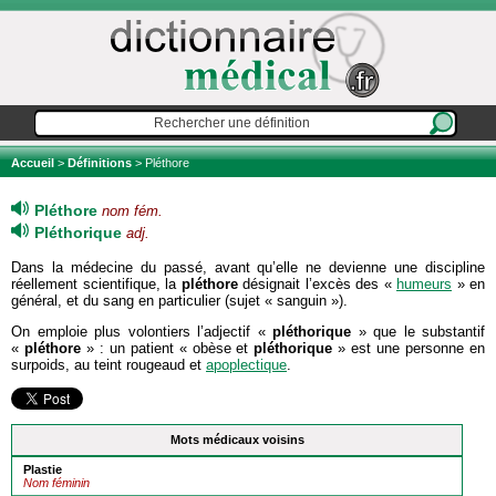
Accueil
>
Définitions
> Pléthore
Pléthore
nom fém.
Pléthorique
adj.
Dans la médecine du passé, avant qu’elle ne devienne une discipline
réellement scientifique, la
pléthore
désignait l’excès des «
humeurs
» en
général, et du sang en particulier (sujet « sanguin »).
On emploie plus volontiers l’adjectif «
pléthorique
» que le substantif
«
pléthore
» : un patient « obèse et
pléthorique
» est une personne en
surpoids, au teint rougeaud et
apoplectique
.
Mots médicaux voisins
Plastie
Nom féminin