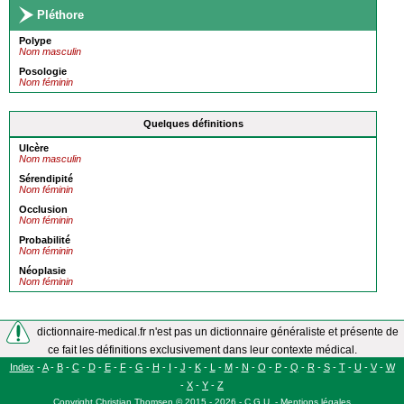
Pléthore
Polype
Nom masculin
Posologie
Nom féminin
Quelques définitions
Ulcère
Nom masculin
Sérendipité
Nom féminin
Occlusion
Nom féminin
Probabilité
Nom féminin
Néoplasie
Nom féminin
dictionnaire-medical.fr n'est pas un dictionnaire généraliste et présente de
ce fait les définitions exclusivement dans leur contexte médical.
Index
-
A
-
B
-
C
-
D
-
E
-
F
-
G
-
H
-
I
-
J
-
K
-
L
-
M
-
N
-
O
-
P
-
Q
-
R
-
S
-
T
-
U
-
V
-
W
-
X
-
Y
-
Z
Copyright
Christian Thomsen
©
2015 - 2026
-
C.G.U.
-
Mentions légales