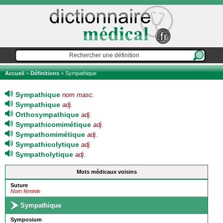
Accueil
>
Définitions
> Sympathique
Sympathique
nom masc.
Sympathique
adj.
Orthosympathique
adj.
Sympathicomimétique
adj.
Sympathomimétique
adj.
Sympathicolytique
adj.
Sympatholytique
adj.
Mots médicaux voisins
Suture
Nom féminin
Sympathique
Symposium