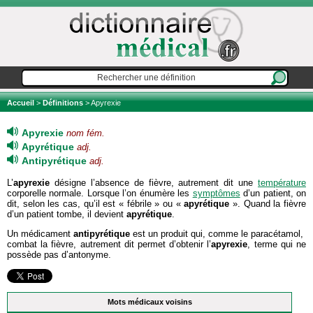
Accueil
>
Définitions
> Apyrexie
Apyrexie
nom fém.
Apyrétique
adj.
Antipyrétique
adj.
L’
apyrexie
désigne l’absence de fièvre, autrement dit une
température
corporelle normale. Lorsque l’on énumère les
symptômes
d’un patient, on
dit, selon les cas, qu’il est « fébrile » ou «
apyrétique
». Quand la fièvre
d’un patient tombe, il devient
apyrétique
.
Un médicament
antipyrétique
est un produit qui, comme le paracétamol,
combat la fièvre, autrement dit permet d’obtenir l’
apyrexie
, terme qui ne
possède pas d’antonyme.
Mots médicaux voisins