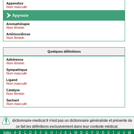
Appendice
Nom masculin
Apyrexie
Aromathérapie
Nom féminin
Artériosclérose
Nom féminin
Quelques définitions
Adhérence
Nom féminin
Sympathique
Nom masculin
Ligand
Nom masculin
Catalyse
Nom féminin
Sachant
Nom masculin
dictionnaire-medical.fr n'est pas un dictionnaire généraliste et présente de
ce fait les définitions exclusivement dans leur contexte médical.
Index
-
A
-
B
-
C
-
D
-
E
-
F
-
G
-
H
-
I
-
J
-
K
-
L
-
M
-
N
-
O
-
P
-
Q
-
R
-
S
-
T
-
U
-
V
-
W