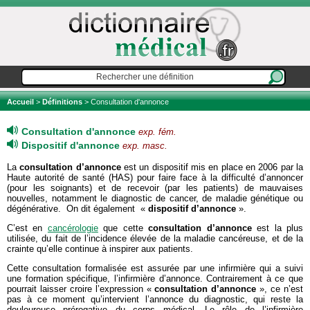
Accueil
>
Définitions
> Consultation d'annonce
Consultation d'annonce
exp. fém.
Dispositif d'annonce
exp. masc.
La
consultation d’annonce
est un dispositif mis en place en 2006 par la
Haute autorité de santé (HAS) pour faire face à la difficulté d’annoncer
(pour les soignants) et de recevoir (par les patients) de mauvaises
nouvelles, notamment le diagnostic de cancer, de maladie génétique ou
dégénérative. On dit également «
dispositif d’annonce
».
C’est en
cancérologie
que cette
consultation d’annonce
est la plus
utilisée, du fait de l’incidence élevée de la maladie cancéreuse, et de la
crainte qu’elle continue à inspirer aux patients.
Cette consultation formalisée est assurée par une infirmière qui a suivi
une formation spécifique, l’infirmière d’annonce. Contrairement à ce que
pourrait laisser croire l’expression «
consultation d’annonce
», ce n’est
pas à ce moment qu’intervient l’annonce du diagnostic, qui reste la
douloureuse prérogative du corps médical. Le rôle de l’infirmière