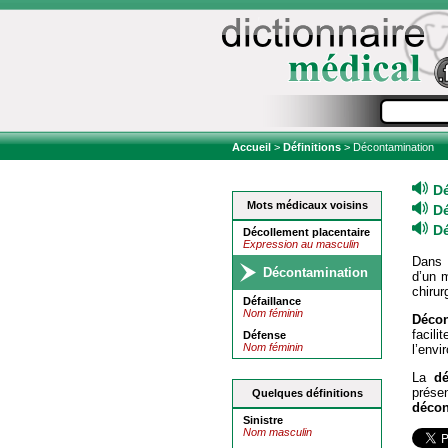
Accueil
>
Définitions
> Décontamination
D
Mots médicaux voisins
D
D
Décollement placentaire
Expression au masculin
Dans l
Décontamination
d’un m
chiru
Défaillance
Nom féminin
Décon
facili
Défense
Nom féminin
l’envi
La
dé
prése
Quelques définitions
décon
Sinistre
Nom masculin