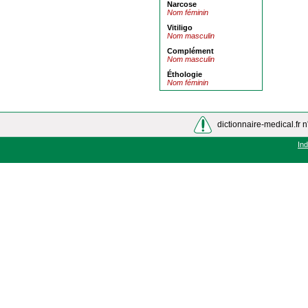
Narcose
Nom féminin
Vitiligo
Nom masculin
Complément
Nom masculin
Éthologie
Nom féminin
dictionnaire-medical.fr n
In