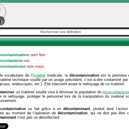
écontamination
nom fém.
écontaminer
ver.
écontaminant
nom masc.
e vocabulaire de l’
hygiène
médicale, la
décontamination
est la première é
atériel technique souillé par un usage précédent, c’est-à-dire contaminé pa
rgicaux, endoscopes,
etc
.). Elle intervient avant le nettoyage de ce matériel.
taminer
un matériel souillé vise à diminuer la population de
micro-organism
ter le nettoyage, protéger le personnel lors de la manipulation du matériel so
ronnement.
contamination
se fait grâce à un
décontaminant
, produit dont l’actio
nts au moment de l’opération de
décontamination
, qui ne doit pas être
taminant
n’est pas un désinfectant.