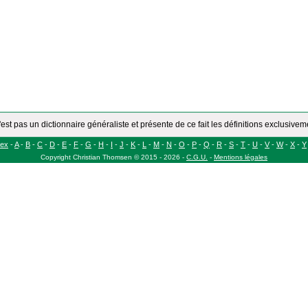
'est pas un dictionnaire généraliste et présente de ce fait les définitions exclusive
dex
-
A
-
B
-
C
-
D
-
E
-
F
-
G
-
H
-
I
-
J
-
K
-
L
-
M
-
N
-
O
-
P
-
Q
-
R
-
S
-
T
-
U
-
V
-
W
-
X
-
Y
Copyright
Christian Thomsen
©
2015 - 2026
-
C.G.U.
-
Mentions légales