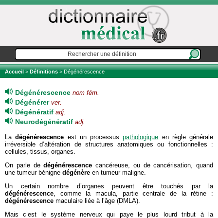
Accueil
>
Définitions
> Dégénérescence
Dégénérescence
nom fém.
Dégénérer
ver.
Dégénératif
adj.
Neurodégénératif
adj.
La
dégénérescence
est un processus
pathologique
en règle générale
irréversible d’altération de structures anatomiques ou fonctionnelles :
cellules, tissus, organes.
On parle de
dégénérescence
cancéreuse, ou de cancérisation, quand
une tumeur bénigne
dégénère
en tumeur maligne.
Un certain nombre d’organes peuvent être touchés par la
dégénérescence
, comme la macula, partie centrale de la rétine :
dégénérescence
maculaire liée à l’âge (DMLA).
Mais c’est le système nerveux qui paye le plus lourd tribut à la