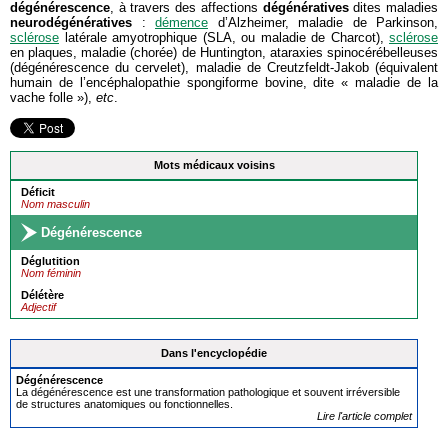
dégénérescence
, à travers des affections
dégénératives
dites maladies
neurodégénératives
:
démence
d’Alzheimer, maladie de Parkinson,
sclérose
latérale amyotrophique (SLA, ou maladie de Charcot),
sclérose
en plaques, maladie (chorée) de Huntington, ataraxies spinocérébelleuses
(dégénérescence du cervelet), maladie de Creutzfeldt-Jakob (équivalent
humain de l’encéphalopathie spongiforme bovine, dite « maladie de la
vache folle »),
etc
.
Mots médicaux voisins
Déficit
Nom masculin
Dégénérescence
Déglutition
Nom féminin
Délétère
Adjectif
Dans l'encyclopédie
Dégénérescence
La dégénérescence est une transformation pathologique et souvent irréversible
de structures anatomiques ou fonctionnelles.
Lire l'article complet