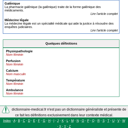
Galénique
La pharmacie galénique (la galénique) traite de la forme galénique des
médicaments.
Lire l'article complet
Médecine lé
gale
La médecine légale est un spécialité médicale qui aide la justice à résoudre des
enquêtes judiciaires.
Lire l'article complet
Quelques définitions
Physiopathologie
Nom féminin
Perfusion
Nom féminin
Calcium
Nom masculin
Température
Nom féminin
Ambulance
Nom féminin
dictionnaire-medical.fr n'est pas un dictionnaire généraliste et présente de
ce fait les définitions exclusivement dans leur contexte médical.
Index
-
A
-
B
-
C
-
D
-
E
-
F
-
G
-
H
-
I
-
J
-
K
-
L
-
M
-
N
-
O
-
P
-
Q
-
R
-
S
-
T
-
U
-
V
-
W
-
X
-
Y
-
Z