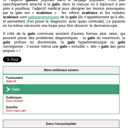
spécifiquement attaché à la
gale
, dans la mesure où il équivaut à peu
près à pouilleux, l’adjectif médical pour désigner les lésions provoquées
par la gale est «
scabieux
» : les sillons
scabieux
et les nodules
scabieux
sont
pathognomoniques
de la
gale
(ils n’appartiennent qu’à elle,
et permettent d’en poser le diagnostic avec quasi certitude). Le parasite
en lui-même nécessite une loupe pour être observé, le dermatoscope.
A côté de la
gale
commune existent d’autres formes plus rares, qui
peuvent poser des problèmes diagnostiques : la
gale
du nourrisson, la
gale
profuse ou disséminée, la
gale
hyperkératosique ou
gale
norvégienne ; il existe même une
gale
« invisible », dite «
gale
des gens
propres » !
Mots médicaux voisins
Funiculaire
Adjectif
Gale
Galénique
Nom féminin
Gamète
Nom masculin
Dans l'encyclopédie