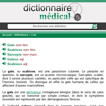
Accueil
>
Définitions
> Gale
Gale
nom fém.
Scabiose
nom fém.
Sarcopte
nom masc.
Galeux
adj.
Scabieux
adj.
La
gale
, ou
scabiose
, est une parasitose cutanée. Le parasite en
question, le
sarcopte
, est un acarien microscopique,
Sarcoptes scabei
,
dont il existe plusieurs variétés, en particulier celle qui est spécifique de
l’homme,
hominis
. On distingue en effet la gale humaine de celles qui
affectent d’autres mammifères.
La
gale
est une
dermatose
contagieuse bénigne (dans le sens de sans
gravité), qui se transmet par simple contact, et dont le symptôme
essentiel est représenté par des démangeaisons féroces.
Si l’adjectif
galeux
, péjoratif dans le langage populaire, n’est pas