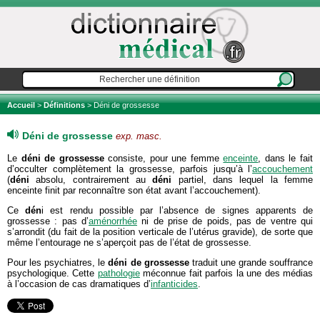
Accueil
>
Définitions
> Déni de grossesse
Déni de grossesse
exp. masc.
Le
déni de grossesse
consiste, pour une femme
enceinte
, dans le fait
d’occulter complètement la grossesse, parfois jusqu’à l’
accouchement
(
déni
absolu, contrairement au
déni
partiel, dans lequel la femme
enceinte finit par reconnaître son état avant l’accouchement).
Ce
dén
i est rendu possible par l’absence de signes apparents de
grossesse : pas d’
aménorrhée
ni de prise de poids, pas de ventre qui
s’arrondit (du fait de la position verticale de l’utérus gravide), de sorte que
même l’entourage ne s’aperçoit pas de l’état de grossesse.
Pour les psychiatres, le
déni de grossesse
traduit une grande souffrance
psychologique. Cette
pathologie
méconnue fait parfois la une des médias
à l’occasion de cas dramatiques d’
infanticides
.