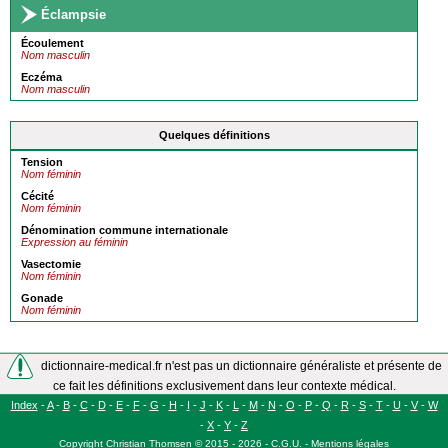
Éclampsie
Écoulement
Nom masculin
Eczéma
Nom masculin
Quelques définitions
Tension
Nom féminin
Cécité
Nom féminin
Dénomination commune internationale
Expression au féminin
Vasectomie
Nom féminin
Gonade
Nom féminin
dictionnaire-medical.fr n'est pas un dictionnaire généraliste et présente de
ce fait les définitions exclusivement dans leur contexte médical.
Index
-
A
-
B
-
C
-
D
-
E
-
F
-
G
-
H
-
I
-
J
-
K
-
L
-
M
-
N
-
O
-
P
-
Q
-
R
-
S
-
T
-
U
-
V
-
W
-
X
-
Y
-
Z
Copyright
Christian Thomsen
©
2015 - 2026
-
C.G.U.
-
Mentions légales