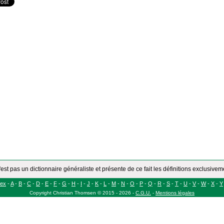
'est pas un dictionnaire généraliste et présente de ce fait les définitions exclusive
dex
-
A
-
B
-
C
-
D
-
E
-
F
-
G
-
H
-
I
-
J
-
K
-
L
-
M
-
N
-
O
-
P
-
Q
-
R
-
S
-
T
-
U
-
V
-
W
-
X
-
Y
Copyright
Christian Thomsen
©
2015 - 2026
-
C.G.U.
-
Mentions légales