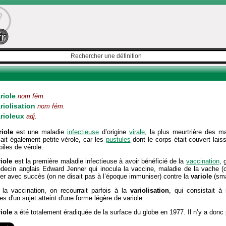
riole
nom fém.
riolisation
nom fém.
rioleux
adj.
riole
est une maladie
infectieuse
d’origine
virale
, la plus meurtrière des m
lait également petite vérole, car les
pustules
dont le corps était couvert lais
biles de vérole.
riole
est la première maladie infectieuse à avoir bénéficié de la
vaccination
, 
decin anglais Edward Jenner qui inocula la vaccine, maladie de la vache (
er avec succès (on ne disait pas à l’époque immuniser) contre la
variole
(sma
 la vaccination, on recourrait parfois à la
variolisation
, qui consistait à
es d'un sujet atteint d'une forme légère de variole.
iole
a été totalement éradiquée de la surface du globe en 1977. Il n’y a donc