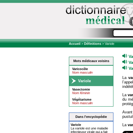
Accueil
>
Définitions
> Variole
Va
Mots médicaux voisins
Va
Va
Varicocèle
Nom masculin
La
va
Variole
l’appe
indélé
Vasectomie
Nom féminin
La
va
du mé
Végétarisme
Nom masculin
protég
Avant
pustul
Dans l'encyclopédie
La
var
Variole
La variole est une maladie
infectieuse virale qui a fait