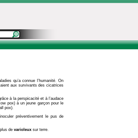
aladies qu’a connue l’humanité. On
saient aux survivants des cicatrices
grâce à la perspicacité et à l’audace
cow pox) à un jeune garçon pour le
ll pox).
 inoculer préventivement le pus de
 plus de
varioleux
sur terre.