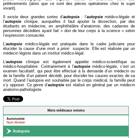
prélèvements (alors que ce sont des pièces opératoires chez le sujet
vivant).
Il existe deux grandes sortes d’
autopsie
: l’
autopsie
médico-légale et
l’
autopsie
clinique, auxquelles il faut ajouter la dissection, par des
étudiants en médecine, en amphithéâtre d’anatomie, des cadavres de
personnes décédées ayant fait « don de leur corps à la science » selon
l’expression consacrée.
L’
autopsie
médico-légale est pratiquée dans le cadre judiciaire pour
élucider la cause d’une mort
a priori
suspecte. Elle est réalisée par un
médecin légiste dans un institut médico-légal.
L’
autopsie
clinique est également appelée médico-scientifique ou
médico-hospitalière. Contrairement à l’
autopsie
médico-légale, c’est un
examen facultatif, qui peut être effectué à la demande d’un médecin ou
de la famille d’un patient décédé, pour élucider les causes exactes de sa
mort. Quand l’autopsie est souhaitée par le corps médical, la famille peut
s’y opposer. Ce genre d’
autopsie
est réalisé en général par un médecin
anatomo-pathologiste.
Mots médicaux voisins
Autonomie
Nom féminin
Autopsie