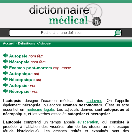
Accueil
>
Définitions
> Autopsie
Autopsie
nom fém.
Nécropsie
nom fém.
Examen post-mortem
exp. masc.
Autopsique
adj.
Nécropsique
adj.
Autopsier
ver.
Nécropsier
ver.
L’
autopsie
désigne l’examen médical des
cadavres
. On l’appelle
également
nécropsie
, ou encore
examen
post-mortem
. C’est un acte
essentiel en
médecine légale
. Les adjectifs dérivés sont
autopsique
et
nécropsique
, et les verbes associés
autopsier
et
nécropsier
.
L’
autopsie
comprend un temps appelé
éviscération
, qui consiste à
procéder à l’ablation des viscères afin de les étudier au microscope
(étude histologique). Les organes retirés et examinés sont des