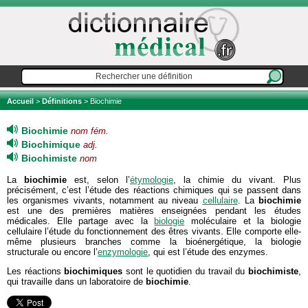
Accueil
>
Définitions
> Biochimie
Biochimie
nom fém.
Biochimique
adj.
Biochimiste
nom
La
biochimie
est, selon l’
étymologie
, la chimie du vivant. Plus
précisément, c’est l’étude des réactions chimiques qui se passent dans
les organismes vivants, notamment au niveau
cellulaire
. La
biochimie
est une des premières matières enseignées pendant les études
médicales. Elle partage avec la
biologie
moléculaire et la biologie
cellulaire l’étude du fonctionnement des êtres vivants. Elle comporte elle-
même plusieurs branches comme la bioénergétique, la biologie
structurale ou encore l’
enzymologie
, qui est l’étude des enzymes.
Les réactions
biochimiques
sont le quotidien du travail du
biochimiste
,
qui travaille dans un laboratoire de
biochimie
.